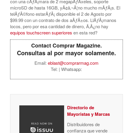
con una cÃƒÂ¡mara de 2 megapÃƒÂ­xeles, soporte
microSD de hasta 16GB, yÃ¢â‚¬Â¦no mucho mÃƒÂ¡s. El
telÃƒÂ©fono estarÃƒÂ¡ disponible el 2 de Agosto por
$99.99 con un contrato de dos aÃƒÂ±os. LlÃƒÂ¡manos
locos, pero por esa cantidad de dinero, Ã‚Â¿no hay
equipos touchscreen superiores
en esta red?
Contact Comprar Magazine.
Consultas al por mayor solamente.
Email:
eblast@comprarmag.com
Tel:
| Whatsapp:
Directorio de
Mayoristas y Marcas
Distribuidores de
confianza que vende