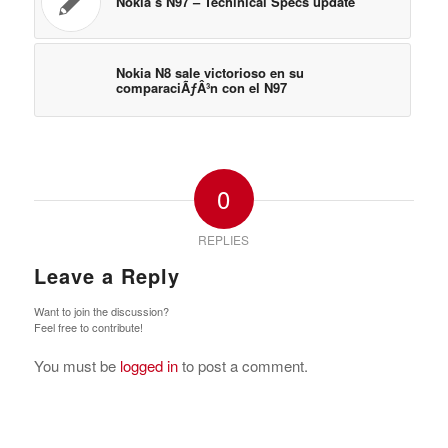
Nokia’s N97 – Techinical Specs update
Nokia N8 sale victorioso en su
comparaciÃƒÂ³n con el N97
0
REPLIES
Leave a Reply
Want to join the discussion?
Feel free to contribute!
You must be
logged in
to post a comment.