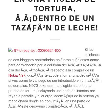
TORTURA,
Ã‚Â¡DENTRO DE UN
TAZÃƑÂ³N DE LECHE!
Si las
opiniones
de dos bloggers contrariados no fueron suficientes como
para convencerte por la columna del Ã¢â‚¬Å“sÃƒÂ­Ã¢â‚¬Â
o la del Ã¢â‚¬Å“noÃ¢â‚¬Â respecto a la compra de un
Nokia N97
, quizÃƒÂ¡s te ayude a tomar una decisiÃƒÂ³n
si ves como le va luego de ser introducido en un tazÃƒÂ³n
de cereales. N97Geeks.com ha elegido hacerle una
prueba de tortura, incluyendo una serie de intentos por
rayar la pantalla y el cuerpo, ademÃƒÂ¡s de la prueba ya
mencionada donde se convirtiÃƒÂ³ en una parte de
Ã¢â‚¬Å“este desayuno completoÃ¢â‚¬Â. Ã‚Â¿El